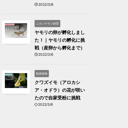
2022/3/8
ニホンヤモリ飼育
ヤモリの卵が孵化しまし
た！｜ヤモリの孵化に挑
戦（産卵から孵化まで）
2022/3/6
観葉植物
クワズイモ（アロカシ
ア・オドラ）の花が咲い
たので自家受粉に挑戦
2022/3/6