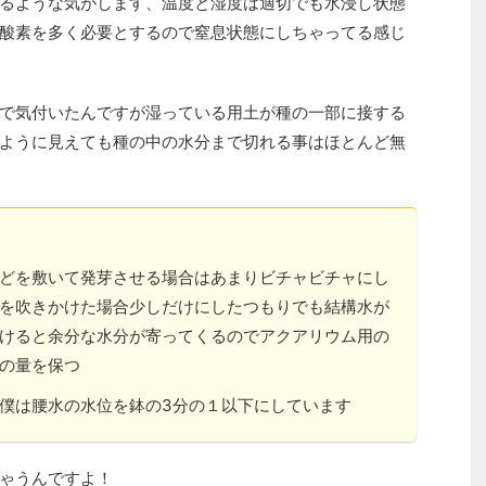
るような気がします、温度と湿度は適切でも水浸し状態
酸素を多く必要とするので窒息状態にしちゃってる感じ
で気付いたんですが湿っている用土が種の一部に接する
ように見えても種の中の水分まで切れる事はほとんど無
どを敷いて発芽させる場合はあまりビチャビチャにし
を吹きかけた場合少しだけにしたつもりでも結構水が
けると余分な水分が寄ってくるのでアクアリウム用の
の量を保つ
僕は腰水の水位を鉢の3分の１以下にしています
ゃうんですよ！