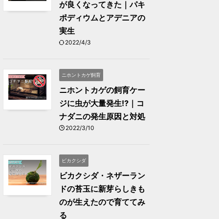
が良くなってきた｜パキ
ポディウムとアデニアの
実生
2022/4/3
ニホントカゲ飼育
ニホントカゲの飼育ケー
ジに虫が大量発生⁉｜コ
ナダニの発生原因と対処
2022/3/10
ビカクシダ
ビカクシダ・ネザーラン
ドの苔玉に新芽らしきも
のが生えたので育ててみ
る