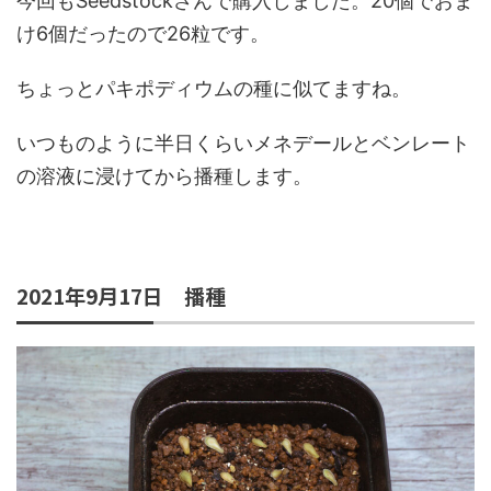
今回もSeedstockさんで購入しました。20個でおま
け6個だったので26粒です。
ちょっとパキポディウムの種に似てますね。
いつものように半日くらいメネデールとベンレート
の溶液に浸けてから播種します。
2021年9月17日 播種