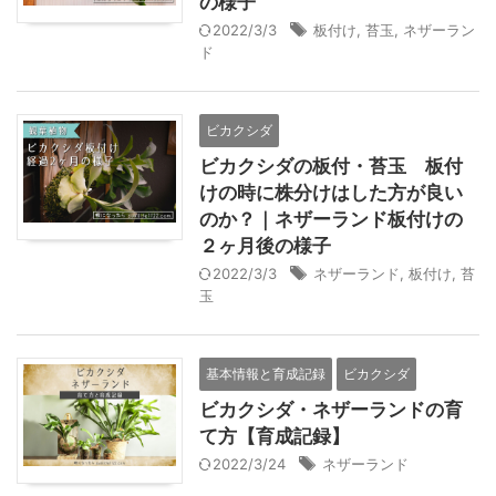
の様子
2022/3/3
板付け
,
苔玉
,
ネザーラン
ド
ビカクシダ
ビカクシダの板付・苔玉 板付
けの時に株分けはした方が良い
のか？｜ネザーランド板付けの
２ヶ月後の様子
2022/3/3
ネザーランド
,
板付け
,
苔
玉
基本情報と育成記録
ビカクシダ
ビカクシダ・ネザーランドの育
て方【育成記録】
2022/3/24
ネザーランド