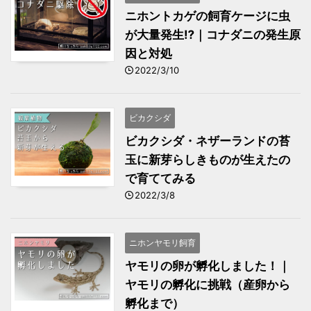
ニホントカゲの飼育ケージに虫
が大量発生⁉｜コナダニの発生原
因と対処
2022/3/10
ビカクシダ
ビカクシダ・ネザーランドの苔
玉に新芽らしきものが生えたの
で育ててみる
2022/3/8
ニホンヤモリ飼育
ヤモリの卵が孵化しました！｜
ヤモリの孵化に挑戦（産卵から
孵化まで）