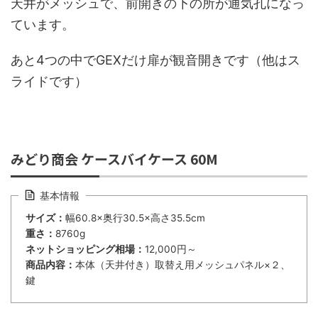
天井がメッシュで、前開きの下の所が通気孔になっ
ています。
あと4つの中でGEXだけ扉が観音開きです（他はス
ライドです）
みどり商会 ケースバイケース 60M
基本情報
サイズ：
幅60.8×奥行30.5×高さ35.5cm
重さ：
8760g
ネットショッピング相場：
12,000円～
商品内容：
本体（天井付き）取替え用メッシュパネル×２、
鍵