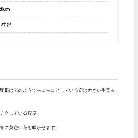
ium
ル中部
塊根は岩のようでモコモコとしている姿は大きい生姜み
チクしている程度。
春に黄色い花を咲かせます。