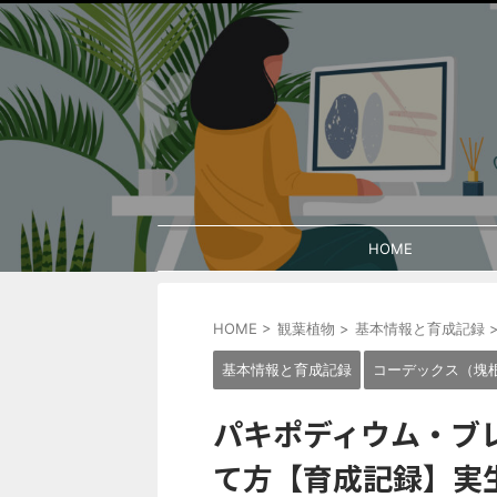
HOME
HOME
>
観葉植物
>
基本情報と育成記録
基本情報と育成記録
コーデックス（塊
パキポディウム・ブ
て方【育成記録】実