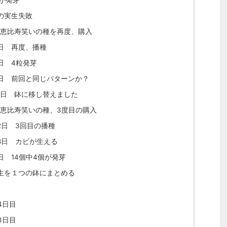
いの実生失敗
月 恵比寿笑いの種を再度、購入
2日 再度、播種
6日 4粒発芽
8日 前回と同じパターンか？
19日 鉢に移し替えました
月 恵比寿笑いの種、3度目の購入
22日 3回目の播種
28日 カビが生える
日 14個中4個が発芽
実生を１つの鉢にまとめる
4日目
3日目