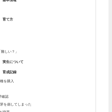
 育て方
「難しい？」
 実生について
 育成記録
の種を購入
発芽確認
たら芽を崩してしまった
目が発芽