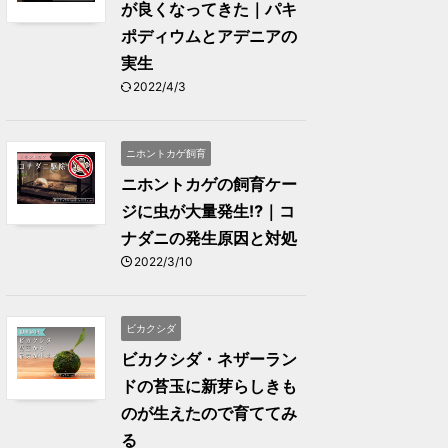
が良くなってきた｜パキ
ポディウムとアデニアの
実生
2022/4/3
ニホントカゲ飼育
ニホントカゲの飼育ケー
ジに虫が大量発生⁉｜コ
ナダニの発生原因と対処
2022/3/10
ビカクシダ
ビカクシダ・ネザーラン
ドの苔玉に新芽らしきも
のが生えたので育ててみ
る