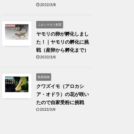
2022/3/8
ニホンヤモリ飼育
ヤモリの卵が孵化しまし
た！｜ヤモリの孵化に挑
戦（産卵から孵化まで）
2022/3/6
観葉植物
クワズイモ（アロカシ
ア・オドラ）の花が咲い
たので自家受粉に挑戦
2022/3/6