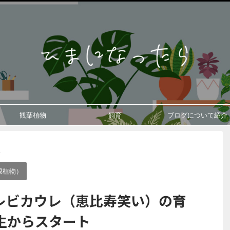
観葉植物
飼育
ブログについて紹介
>
根植物）
レビカウレ（恵比寿笑い）の育
生からスタート